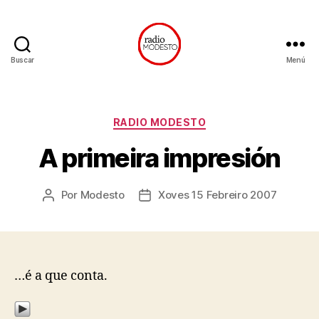
Buscar
Menú
Radio
Modesto
Categorías
RADIO MODESTO
A primeira impresión
Por
Modesto
Xoves 15 Febreiro 2007
Autor
Data
da
de
entrada
publicación
…é a que conta.