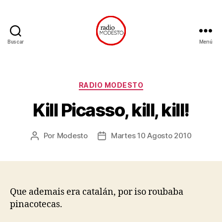
Buscar
Menú
Radio
Modesto
Categorías
RADIO MODESTO
Kill Picasso, kill, kill!
Por
Modesto
Martes 10 Agosto 2010
Autor
Data
da
de
entrada
publicación
Que ademais era catalán, por iso roubaba
pinacotecas.